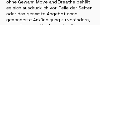
ohne Gewähr. Move and Breathe behält
es sich ausdrücklich vor, Teile der Seiten
oder das gesamte Angebot ohne
gesonderte Ankündigung zu verändern,
zu ergänzen, zu löschen oder die
Veröffentlichung zeitweise oder
endgültig einzustellen.
Trotz sorgfältiger inhaltlicher Kontrolle
übernehmen ich keine Haftung für die
Inhalte externer Links. Für den Inhalt der
verlinkten Seiten sind ausschließlich
deren Betreiber verantwortlich.
Move and Breathe ist nicht
verantwortlich für Inhalte, auf die von
diesen Seiten aus verwiesen wird. Auf
die aktuelle und zukünftige Gestaltung,
die Inhalte oder die Urheberschaft der
verlinkten/verknüpften Seiten hat Move
and Breathe keinerlei Einfluss.
Die Website kann jederzeit geändert
werden.
Talitha Reinhardt
Route de la Corbetta 1